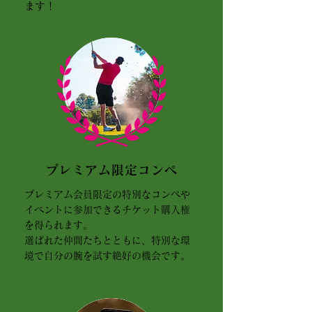
ます！
01
Point
プレミアム限定コンペ
プレミアム会員限定の特別なコンペや
イベントに参加できるチケット購入権
を得られます。
選ばれた仲間たちとともに、特別な環
境で自分の腕を試す絶好の機会です。
02
Point