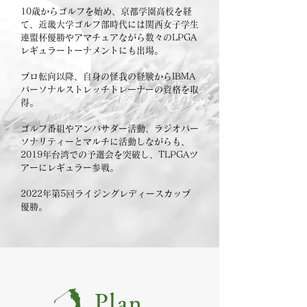
10歳からゴルフを始め、京都学園高校を経
て、近畿大学ゴルフ部時代には関西女子学生
連盟杯優勝やアマチュアながら数々のLPGA
レギュラートーナメントにも出場。
プロ転向以降、自身の怪我の経験からIBMA
パーソナルストレッチトレーナーの資格を取
得。
ゴルフ番組やアンバサダー活動、ラジオパー
ソナリティーとマルチに活動しながらも、
2019年台湾での予選会を突破し、TLPGAツ
アーにレギュラー参戦。
2022年第5回ライジングレディースカップ
優勝。
Plan