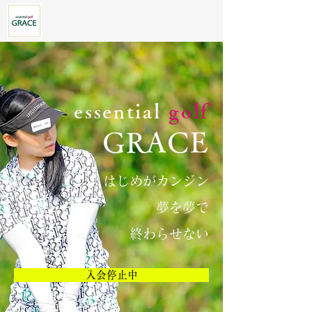
essential
golf
GRACE
はじめがカンジン
夢を夢で
​終わらせない
入会停止中