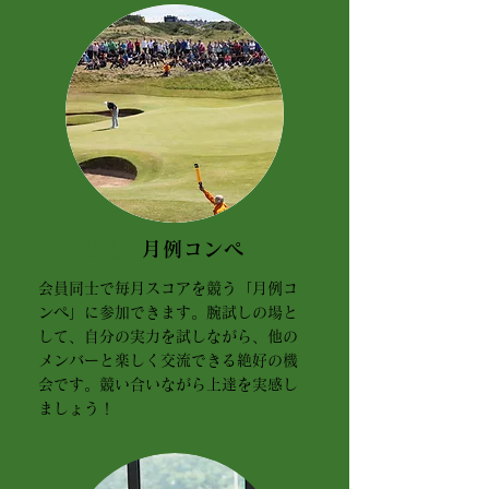
03
月例コンペ
会員同士で毎月スコアを競う「月例コ
ンペ」に参加できます。腕試しの場と
して、自分の実力を試しながら、他の
メンバーと楽しく交流できる絶好の機
会です。競い合いながら上達を実感し
ましょう！