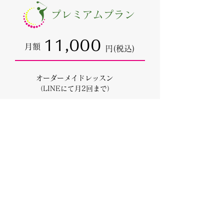
プレミアムプラン
11,000
月額
円(税込)
オーダーメイドレッスン
（LINEにて月2回まで）
プレミアム会員限定コンペの参加
権
イベント参加チケット割引有り
スタンダードプランの全特典
月額料金
​月額料金は税込の価格となります。
有効期間は決済日から翌月の前日までの1ヶ月